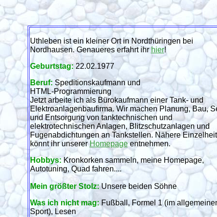
Uthleben ist ein kleiner Ort in Nordthüringen bei
Nordhausen. Genaueres erfahrt ihr
hier
!
Geburtstag:
22.02.1977
Beruf:
Speditionskaufmann und
HTML-Programmierung
Jetzt arbeite ich als Bürokaufmann einer Tank- und
Elektroanlagenbaufirma. Wir machen Planung, Bau, S
und Entsorgung von tanktechnischen und
elektrotechnischen Anlagen, Blitzschutzanlagen und
Fugenabdichtungen an Tankstellen. Nähere Einzelhei
könnt ihr unserer
Homepage
entnehmen.
Hobbys:
Kronkorken sammeln, meine Homepage,
Autotuning, Quad fahren....
Mein größter Stolz:
Unsere beiden Söhne
Was ich nicht mag:
Fußball, Formel 1 (im allgemeine
Sport), Lesen